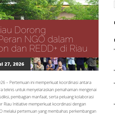
iau Dorong
i Peran NGO dalam
n dan REDD+ di Riau
l 27, 2026
2026 – Pertemuan ini memperkuat koordinasi antara
tra teknis untuk menyelaraskan pemahaman mengenai
diksi, pembagian manfaat, serta peluang kolaborasi
for Riau Initiative memperkuat koordinasi dengan
 NGO melalui pertemuan yang membahas perkembangan