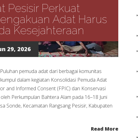
 Pesisir Perkuat
 Pengakuan Adat Harus
da Kesejahteraan
un 29, 2026
 Puluhan pemuda adat dari berbagai komunitas
erkumpul dalam kegiatan Konsolidasi Pemuda Adat
rior and Informed Consent (FPIC) dan Konservasi
n oleh Perkumpulan Bahtera Alam pada 16–18 Juni
Desa Sonde, Kecamatan Rangsang Pesisir, Kabupaten
Read More