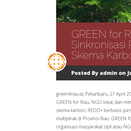
GREEN for R
Sinkronisas
Skema Karbo
Posted By
admin
on Ju
green4riau.id, Pekanbaru, 27 April 
GREEN for Riau, NGO lokal, dan mi
skema karbon, REDD+ berbasis yuris
multipihak di Provinsi Riau. GREEN 
organisasi masyarakat sipil atau