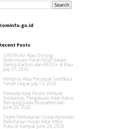
Search
for:
Kominfo.go.id
Recent Posts
GREEN for Riau Dorong
Sinkronisasi Peran NGO dalam
Skema Karbon dan REDD+ di Riau
July 27, 2026
Pemprov Riau Percepat Sertifikasi
Tanah Ulayat
July 13, 2026
Pemuda Adat Pesisir Perkuat
Solidaritas, Pengakuan Adat Harus
Berujung pada Kesejahteraan
June 29, 2026
Dirjen Perhutanan Sosial Apresiasi
Kelestarian Hutan Adat Imbo
Putui di Kampar
June 24, 2026