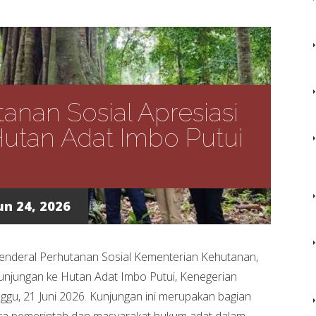
tanan Sosial Apresiasi
Hutan Adat Imbo Putui
un 24, 2026
enderal Perhutanan Sosial Kementerian Kehutanan,
unjungan ke Hutan Adat Imbo Putui, Kenegerian
gu, 21 Juni 2026. Kunjungan ini merupakan bagian
ara pemerintah dan masyarakat hukum adat dalam