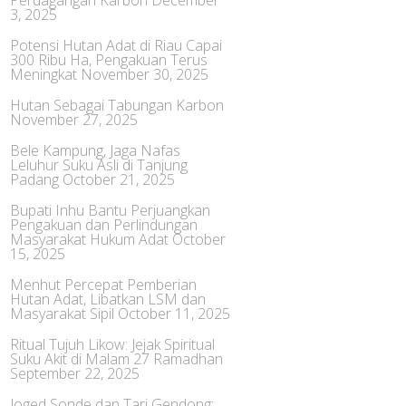
Perdagangan Karbon
December
3, 2025
Potensi Hutan Adat di Riau Capai
300 Ribu Ha, Pengakuan Terus
Meningkat
November 30, 2025
Hutan Sebagai Tabungan Karbon
November 27, 2025
Bele Kampung, Jaga Nafas
Leluhur Suku Asli di Tanjung
Padang
October 21, 2025
Bupati Inhu Bantu Perjuangkan
Pengakuan dan Perlindungan
Masyarakat Hukum Adat
October
15, 2025
Menhut Percepat Pemberian
Hutan Adat, Libatkan LSM dan
Masyarakat Sipil
October 11, 2025
Ritual Tujuh Likow: Jejak Spiritual
Suku Akit di Malam 27 Ramadhan
September 22, 2025
Joged Sonde dan Tari Gendong: