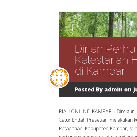
Dirjen Perhu
Kelestarian 
di Kampar
Posted By
admin
on J
RIAU ONLINE, KAMPAR – Direktur J
Catur Endah Prasetiani melakukan k
Petapahan, Kabupaten Kampar, Ming
dari upaya memperkuat sinergi ant