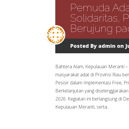
Pemuda Adat
Solidaritas,
Berujung pa
Posted By
admin
on J
Bahtera Alam, Kepulauan Meranti –
masyarakat adat di Provinsi Riau b
Pesisir dalam Implementasi Free, P
Berkelanjutan yang diselenggaraka
2026. Kegiatan ini berlangsung di 
Kepulauan Meranti, serta...