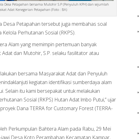
Aula Desa Petapahan bersama Mutohir S.P (Penyuluh KPH) dan sejumlah
kat Adat Kenegerian Petapahan (Foto : BA)
la Desa Petapahan tersebut juga membahas soal
 Kelola Perhutanan Sosial (RKPS).
htera Alam yang memimpin pertemuan banyak
at dan Mutohir, S.P. selaku fasilitator atau
dilakukan bersama Masyarakat Adat dan Penyuluh
indaklanjuti kegiatan identifikasi sumberdaya alam
i. Selain itu kami bersepakat untuk melakukan
rhutanan Sosial (RKPS) Hutan Adat lmbo Putui,” ujar
 proyek Dana TERRA for Customary Forest (TERRA-
 oleh Perkumpulan Bahtera Alam pada Rabu, 29 Mei
wi-jawi Desa Koto Perambahan Kecamatan Kampar,