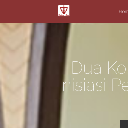
Ho
Dua Ko
Inisiasi