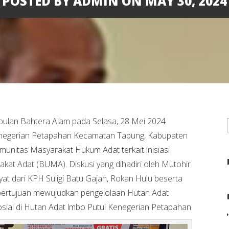
POSTED BY ADMIN ON MAY 30, 2024
ulan Bahtera Alam pada Selasa, 28 Mei 2024
negerian Petapahan Kecamatan Tapung, Kabupaten
munitas Masyarakat Hukum Adat terkait inisiasi
t Adat (BUMA). Diskusi yang dihadiri oleh Mutohir
yat dari KPH Suligi Batu Gajah, Rokan Hulu beserta
bertujuan mewujudkan pengelolaan Hutan Adat
osial di Hutan Adat lmbo Putui Kenegerian Petapahan.