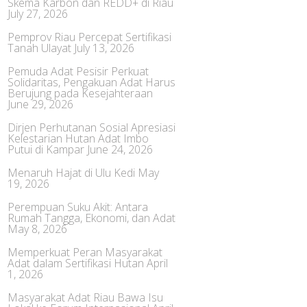
Skema Karbon dan REDD+ di Riau
July 27, 2026
Pemprov Riau Percepat Sertifikasi
Tanah Ulayat
July 13, 2026
Pemuda Adat Pesisir Perkuat
Solidaritas, Pengakuan Adat Harus
Berujung pada Kesejahteraan
June 29, 2026
Dirjen Perhutanan Sosial Apresiasi
Kelestarian Hutan Adat Imbo
Putui di Kampar
June 24, 2026
Menaruh Hajat di Ulu Kedi
May
19, 2026
Perempuan Suku Akit: Antara
Rumah Tangga, Ekonomi, dan Adat
May 8, 2026
Memperkuat Peran Masyarakat
Adat dalam Sertifikasi Hutan
April
1, 2026
Masyarakat Adat Riau Bawa Isu