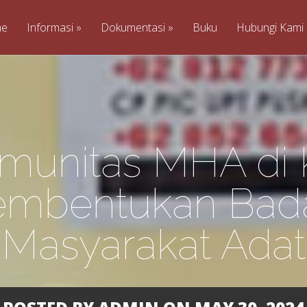
me
Informasi
Dokumentasi
Buku
Hubungi Kami
munitas MHA di
 Pembentukan Ba
Masyarakat Adat