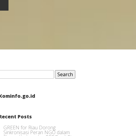
Search
for:
Kominfo.go.id
Recent Posts
GREEN for Riau Dorong
Sinkronisasi Peran NGO dalam