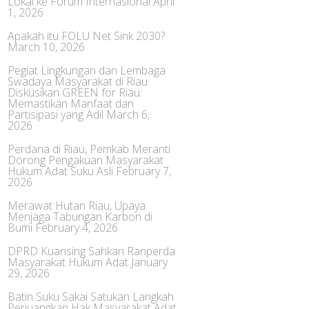
Lokal ke Forum Internasional
April
1, 2026
Apakah itu FOLU Net Sink 2030?
March 10, 2026
Pegiat Lingkungan dan Lembaga
Swadaya Masyarakat di Riau
Diskusikan GREEN for Riau:
Memastikan Manfaat dan
Partisipasi yang Adil
March 6,
2026
Perdana di Riau, Pemkab Meranti
Dorong Pengakuan Masyarakat
Hukum Adat Suku Asli
February 7,
2026
Merawat Hutan Riau, Upaya
Menjaga Tabungan Karbon di
Bumi
February 4, 2026
DPRD Kuansing Sahkan Ranperda
Masyarakat Hukum Adat
January
29, 2026
Batin Suku Sakai Satukan Langkah
Perjuangkan Hak Masyarakat Adat