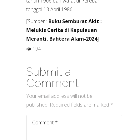
tahun 1906 dan wafat di Pereban
tanggal 13 April 1986.
[Sumber :
Buku Semburat Akit :
Melukis Cerita di Kepulauan
Meranti, Bahtera Alam-2024
]
194
Submit a
Comment
Your email address will not be
published.
Required fields are marked
*