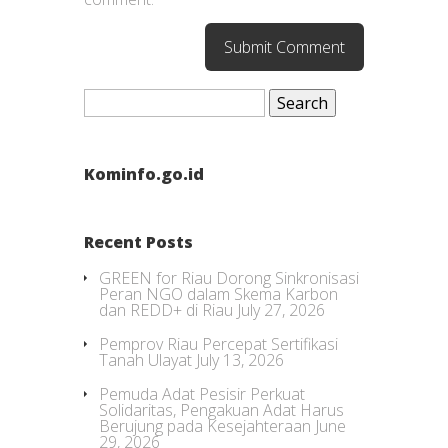
Search
for:
Kominfo.go.id
Recent Posts
GREEN for Riau Dorong Sinkronisasi
Peran NGO dalam Skema Karbon
dan REDD+ di Riau
July 27, 2026
Pemprov Riau Percepat Sertifikasi
Tanah Ulayat
July 13, 2026
Pemuda Adat Pesisir Perkuat
Solidaritas, Pengakuan Adat Harus
Berujung pada Kesejahteraan
June
29, 2026