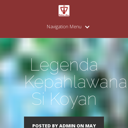
Navigation Menu
Legenda
Kepahlawana
Si Koyan
POSTED BY ADMIN ON MAY