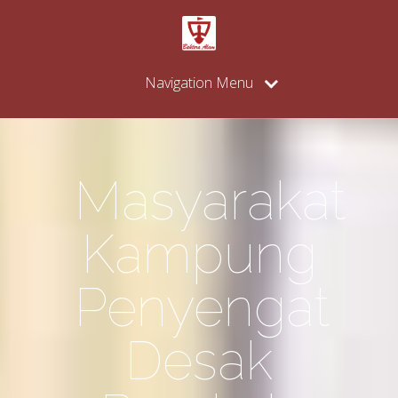
Navigation Menu
Masyarakat
Kampung
Penyengat
Desak