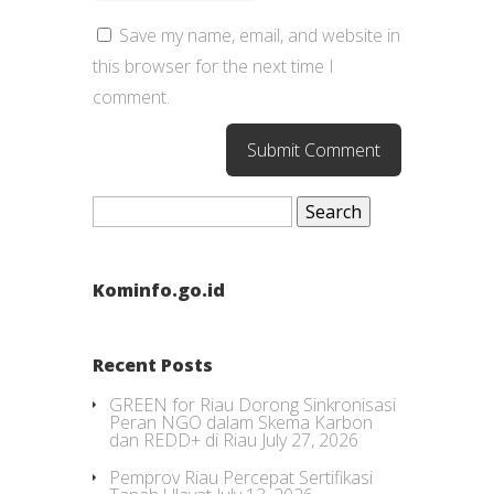
Save my name, email, and website in
this browser for the next time I
comment.
Search
for:
Kominfo.go.id
Recent Posts
GREEN for Riau Dorong Sinkronisasi
Peran NGO dalam Skema Karbon
dan REDD+ di Riau
July 27, 2026
Pemprov Riau Percepat Sertifikasi