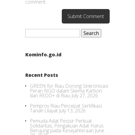
comment.
Search
for:
Kominfo.go.id
Recent Posts
GREEN for Riau Dorong Sinkronisasi
Peran NGO dalam Skema Karbon
dan REDD+ di Riau
July 27, 2026
Pemprov Riau Percepat Sertifikasi
Tanah Ulayat
July 13, 2026
Pemuda Adat Pesisir Perkuat
Solidaritas, Pengakuan Adat Harus
Berujung pada Kesejahteraan
June