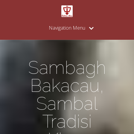
Navigation Menu
Sambagh
Bakacau,
Sambal
Tradisi