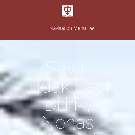
Navigation Menu
Sawit
Tidak Lagi
Dilirik,
Nenas