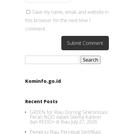
Save my name, email, and website in
this browser for the next time I
comment.
Search
for:
Kominfo.go.id
Recent Posts
GREEN for Riau Dorong Sinkronisasi
Peran NGO dalam Skema Karbon
dan REDD+ di Riau
July 27, 2026
Pemprov Riau Percepat Sertifikasi