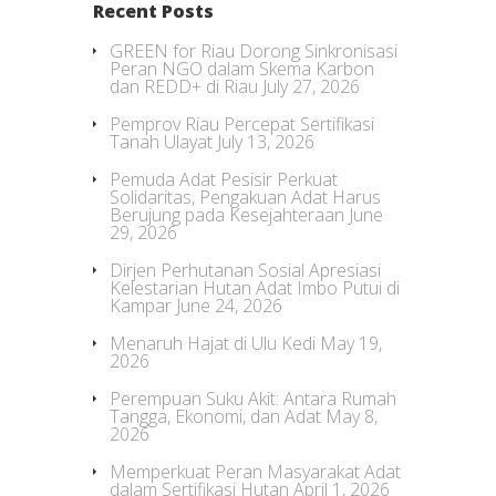
Recent Posts
GREEN for Riau Dorong Sinkronisasi
Peran NGO dalam Skema Karbon
dan REDD+ di Riau
July 27, 2026
Pemprov Riau Percepat Sertifikasi
Tanah Ulayat
July 13, 2026
Pemuda Adat Pesisir Perkuat
Solidaritas, Pengakuan Adat Harus
Berujung pada Kesejahteraan
June
29, 2026
Dirjen Perhutanan Sosial Apresiasi
Kelestarian Hutan Adat Imbo Putui di
Kampar
June 24, 2026
Menaruh Hajat di Ulu Kedi
May 19,
2026
Perempuan Suku Akit: Antara Rumah
Tangga, Ekonomi, dan Adat
May 8,
2026
Memperkuat Peran Masyarakat Adat
dalam Sertifikasi Hutan
April 1, 2026