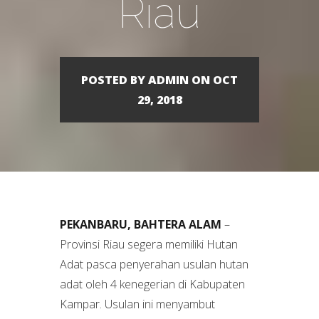
Riau
POSTED BY ADMIN ON OCT
29, 2018
PEKANBARU, BAHTERA ALAM
–
Provinsi Riau segera memiliki Hutan
Adat pasca penyerahan usulan hutan
adat oleh 4 kenegerian di Kabupaten
Kampar. Usulan ini menyambut